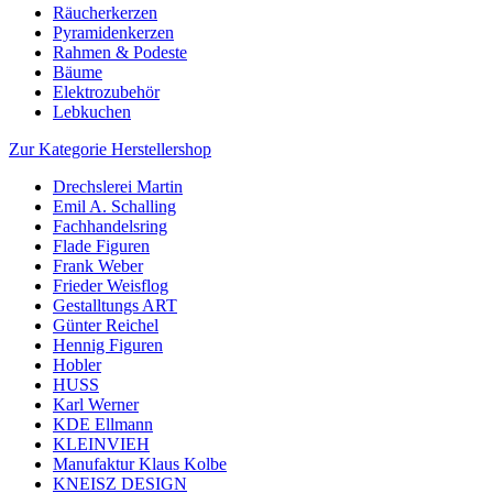
Räucherkerzen
Pyramidenkerzen
Rahmen & Podeste
Bäume
Elektrozubehör
Lebkuchen
Zur Kategorie Herstellershop
Drechslerei Martin
Emil A. Schalling
Fachhandelsring
Flade Figuren
Frank Weber
Frieder Weisflog
Gestalltungs ART
Günter Reichel
Hennig Figuren
Hobler
HUSS
Karl Werner
KDE Ellmann
KLEINVIEH
Manufaktur Klaus Kolbe
KNEISZ DESIGN