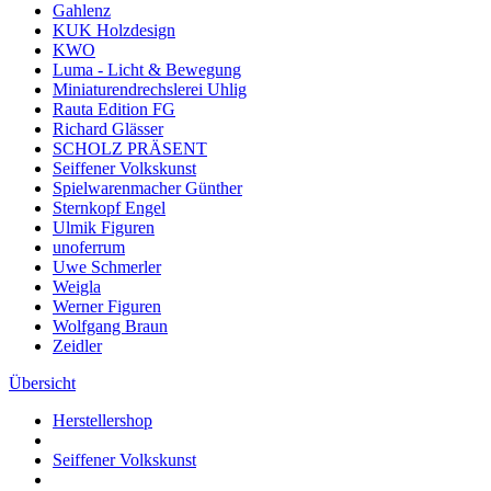
Gahlenz
KUK Holzdesign
KWO
Luma - Licht & Bewegung
Miniaturendrechslerei Uhlig
Rauta Edition FG
Richard Glässer
SCHOLZ PRÄSENT
Seiffener Volkskunst
Spielwarenmacher Günther
Sternkopf Engel
Ulmik Figuren
unoferrum
Uwe Schmerler
Weigla
Werner Figuren
Wolfgang Braun
Zeidler
Übersicht
Herstellershop
Seiffener Volkskunst