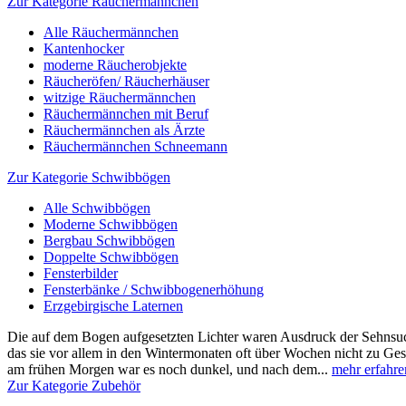
Zur Kategorie Räuchermännchen
Alle Räuchermännchen
Kantenhocker
moderne Räucherobjekte
Räucheröfen/ Räucherhäuser
witzige Räuchermännchen
Räuchermännchen mit Beruf
Räuchermännchen als Ärzte
Räuchermännchen Schneemann
Zur Kategorie Schwibbögen
Alle Schwibbögen
Moderne Schwibbögen
Bergbau Schwibbögen
Doppelte Schwibbögen
Fensterbilder
Fensterbänke / Schwibbogenerhöhung
Erzgebirgische Laternen
Die auf dem Bogen aufgesetzten Lichter waren Ausdruck der Sehnsuch
das sie vor allem in den Wintermonaten oft über Wochen nicht zu Ge
am frühen Morgen war es noch dunkel, und nach dem...
mehr erfahre
Zur Kategorie Zubehör