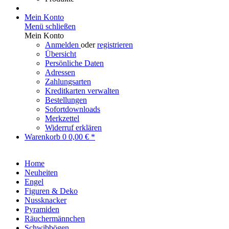
Mein Konto
Menü schließen
Mein Konto
Anmelden
oder
registrieren
Übersicht
Persönliche Daten
Adressen
Zahlungsarten
Kreditkarten verwalten
Bestellungen
Sofortdownloads
Merkzettel
Widerruf erklären
Warenkorb
0
0,00 € *
Home
Neuheiten
Engel
Figuren & Deko
Nussknacker
Pyramiden
Räuchermännchen
Schwibbögen