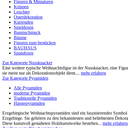
Figuren & Miniaturen
Krippen
Leuchter
Osterdekoration
Kurrenden
Spieldosen
Baumschmuck
Bäume
Figuren zum bestücken
BAUHAUS
Spandosen
Zur Kategorie Nussknacker
Eine weitere typische Weihnachtsfigur ist der Nussknacker, eine Fig
sie meist nur als Dekorationsobjekt dient....
mehr erfahren
Zur Kategorie Pyramiden
Alle Pyramiden
moderne Pyramiden
Traditionelle Pyramiden
Hängepyramiden
Erzgebirgische Weihnachtspyramiden sind ein faszinierendes Symbo
Erzgebirge. Sie gehören zu den bekanntesten und beliebtesten Dekora
Diese kunstvoll gestalteten Holzkunstwerke bestehen...
mehr erfahren