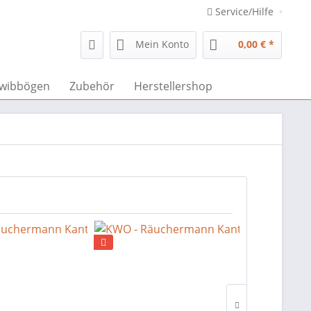
Service/Hilfe
Mein Konto
0,00 € *
wibbögen
Zubehör
Herstellershop