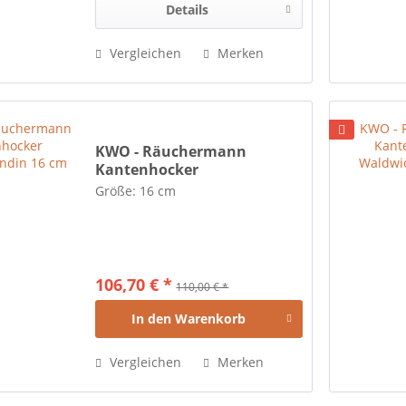
Details
Vergleichen
Merken
KWO - Räuchermann
Kantenhocker
Hundefreundin 16 cm
Größe: 16 cm
106,70 € *
110,00 € *
In den
Warenkorb
Vergleichen
Merken