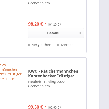
Größe: 15 cm
98,20 € *
101,20 € *
Details
Vergleichen
Merken
KWO - Räuchermännchen
Kantenhocker "rüstiger
Rentner" 15 cm
Neuheit Frühling 2020
Größe: 15 cm
99,50 € *
102,60 € *