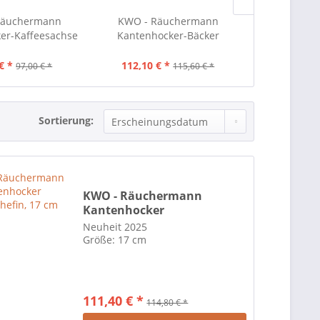
Räuchermann
KWO - Räuchermann
KWO - R
er-Kaffeesachse
Kantenhocker-Bäcker
Kantenhoc
€ *
112,10 € *
123,40 €
97,00 € *
115,60 € *
Sortierung:
KWO - Räuchermann
Kantenhocker
Küchenchefin, 17 cm
Neuheit 2025
Größe: 17 cm
111,40 € *
114,80 € *