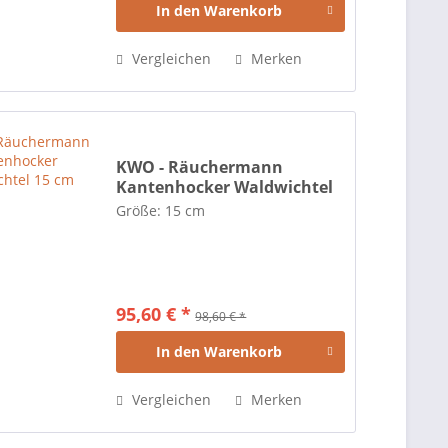
In den
Warenkorb
Vergleichen
Merken
KWO - Räuchermann
Kantenhocker Waldwichtel
15 cm
Größe: 15 cm
95,60 € *
98,60 € *
In den
Warenkorb
Vergleichen
Merken