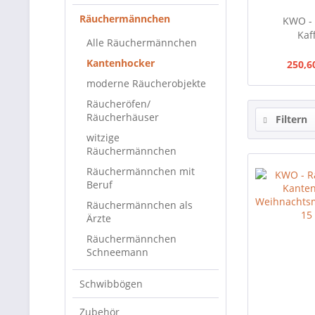
Räuchermännchen
KWO -
Kaf
Alle Räuchermännchen
Kantenhocker
250,6
moderne Räucherobjekte
Räucheröfen/
Räucherhäuser
Filtern
witzige
Räuchermännchen
Räuchermännchen mit
Beruf
Räuchermännchen als
Ärzte
Räuchermännchen
Schneemann
Schwibbögen
Zubehör