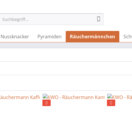
Nussknacker
Pyramiden
Räuchermännchen
Sch