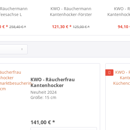
 Räuchermann
KWO - Räuchermann
KWO - 
feesachse L
Kantenhocker-Förster
Kantenhock
0 € *
121,30 € *
94,10 
258,40 € *
125,00 € *
KWO - Räucherfrau
Kantenhocker
Weihnachtsmarktbesucherin,
Neuheit 2024
15 cm
Größe: 15 cm
141,00 € *