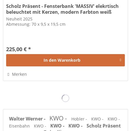
Scholz Präsent - Fensterbank 'MASSIV' elekrtisch
beleuchtet mit Kerzen, modern Farbton weiß
vintage
Neuheit 2025
Abmessung: 70 x 9,5 x 19,5 cm
225,00 € *
In den
Warenkorb
Merken
KWO -
Walter Werner -
Hobler -
KWO -
KWO -
KWO -
KWO -
Scholz Präsent
Eisenbahn
KWO -