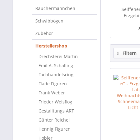
Räuchermännchen
Seiffene
Erzgebi
Schwibbögen
Weihna
Schneemann
Zubehör
Herstellershop
Filtern
Drechslerei Martin
Emil A. Schalling
Fachhandelsring
Flade Figuren
Frank Weber
Frieder Weisflog
Gestalltungs ART
Günter Reichel
Hennig Figuren
Hobler