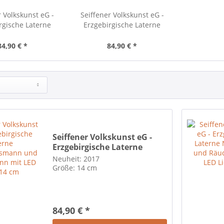
r Volkskunst eG -
Seiffener Volkskunst eG -
rgische Laterne
Erzgebirgische Laterne
chtsmann und
Nussknacker und
 mit LED Licht 14
Räucherfigur mit LED Licht 14
84,90 € *
84,90 € *
cm
cm
Seiffener Volkskunst eG -
Erzgebirgische Laterne
Weihnachtsmann und
Neuheit: 2017
Schneemann mit LED Licht
Größe: 14 cm
14 cm
84,90 € *