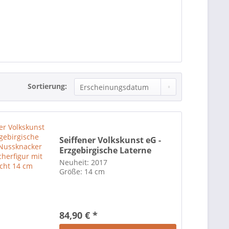
Sortierung:
Seiffener Volkskunst eG -
Erzgebirgische Laterne
Nussknacker und
Neuheit: 2017
Räucherfigur mit LED Licht
Größe: 14 cm
14 cm
84,90 € *