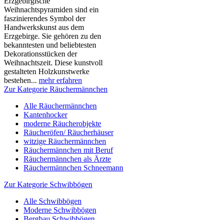
Erzgebirgische
Weihnachtspyramiden sind ein
faszinierendes Symbol der
Handwerkskunst aus dem
Erzgebirge. Sie gehören zu den
bekanntesten und beliebtesten
Dekorationsstücken der
Weihnachtszeit. Diese kunstvoll
gestalteten Holzkunstwerke
bestehen...
mehr erfahren
Zur Kategorie Räuchermännchen
Alle Räuchermännchen
Kantenhocker
moderne Räucherobjekte
Räucheröfen/ Räucherhäuser
witzige Räuchermännchen
Räuchermännchen mit Beruf
Räuchermännchen als Ärzte
Räuchermännchen Schneemann
Zur Kategorie Schwibbögen
Alle Schwibbögen
Moderne Schwibbögen
Bergbau Schwibbögen