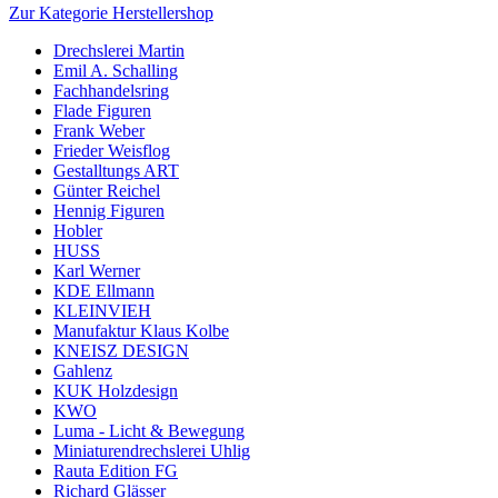
Zur Kategorie Herstellershop
Drechslerei Martin
Emil A. Schalling
Fachhandelsring
Flade Figuren
Frank Weber
Frieder Weisflog
Gestalltungs ART
Günter Reichel
Hennig Figuren
Hobler
HUSS
Karl Werner
KDE Ellmann
KLEINVIEH
Manufaktur Klaus Kolbe
KNEISZ DESIGN
Gahlenz
KUK Holzdesign
KWO
Luma - Licht & Bewegung
Miniaturendrechslerei Uhlig
Rauta Edition FG
Richard Glässer