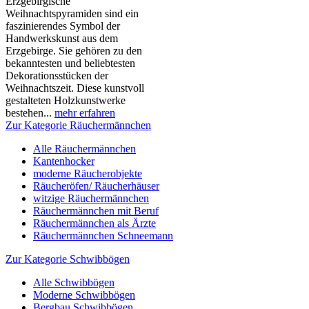
Erzgebirgische
Weihnachtspyramiden sind ein
faszinierendes Symbol der
Handwerkskunst aus dem
Erzgebirge. Sie gehören zu den
bekanntesten und beliebtesten
Dekorationsstücken der
Weihnachtszeit. Diese kunstvoll
gestalteten Holzkunstwerke
bestehen...
mehr erfahren
Zur Kategorie Räuchermännchen
Alle Räuchermännchen
Kantenhocker
moderne Räucherobjekte
Räucheröfen/ Räucherhäuser
witzige Räuchermännchen
Räuchermännchen mit Beruf
Räuchermännchen als Ärzte
Räuchermännchen Schneemann
Zur Kategorie Schwibbögen
Alle Schwibbögen
Moderne Schwibbögen
Bergbau Schwibbögen