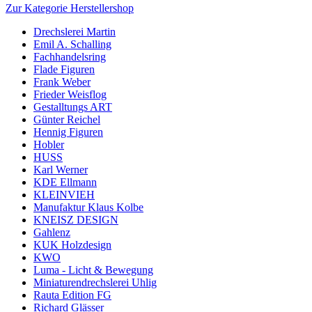
Zur Kategorie Herstellershop
Drechslerei Martin
Emil A. Schalling
Fachhandelsring
Flade Figuren
Frank Weber
Frieder Weisflog
Gestalltungs ART
Günter Reichel
Hennig Figuren
Hobler
HUSS
Karl Werner
KDE Ellmann
KLEINVIEH
Manufaktur Klaus Kolbe
KNEISZ DESIGN
Gahlenz
KUK Holzdesign
KWO
Luma - Licht & Bewegung
Miniaturendrechslerei Uhlig
Rauta Edition FG
Richard Glässer