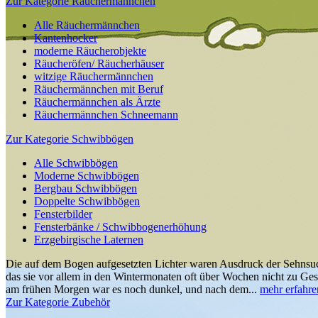
Zur Kategorie Räuchermännchen
Alle Räuchermännchen
Kantenhocker
moderne Räucherobjekte
Räucheröfen/ Räucherhäuser
witzige Räuchermännchen
Räuchermännchen mit Beruf
Räuchermännchen als Ärzte
Räuchermännchen Schneemann
Zur Kategorie Schwibbögen
Alle Schwibbögen
Moderne Schwibbögen
Bergbau Schwibbögen
Doppelte Schwibbögen
Fensterbilder
Fensterbänke / Schwibbogenerhöhung
Erzgebirgische Laternen
Die auf dem Bogen aufgesetzten Lichter waren Ausdruck der Sehnsuch
das sie vor allem in den Wintermonaten oft über Wochen nicht zu Ge
am frühen Morgen war es noch dunkel, und nach dem...
mehr erfahre
Zur Kategorie Zubehör