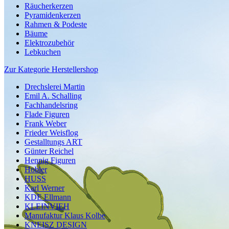
Räucherkerzen
Pyramidenkerzen
Rahmen & Podeste
Bäume
Elektrozubehör
Lebkuchen
Zur Kategorie Herstellershop
Drechslerei Martin
Emil A. Schalling
Fachhandelsring
Flade Figuren
Frank Weber
Frieder Weisflog
Gestalltungs ART
Günter Reichel
Hennig Figuren
Hobler
HUSS
Karl Werner
KDE Ellmann
KLEINVIEH
Manufaktur Klaus Kolbe
KNEISZ DESIGN