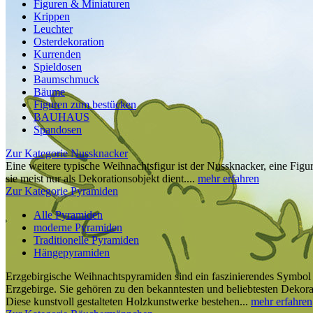
Figuren & Miniaturen
Krippen
Leuchter
Osterdekoration
Kurrenden
Spieldosen
Baumschmuck
Bäume
Figuren zum bestücken
BAUHAUS
Spandosen
Zur Kategorie Nussknacker
Eine weitere typische Weihnachtsfigur ist der Nussknacker, eine Fig
sie meist nur als Dekorationsobjekt dient....
mehr erfahren
Zur Kategorie Pyramiden
Alle Pyramiden
moderne Pyramiden
Traditionelle Pyramiden
Hängepyramiden
Erzgebirgische Weihnachtspyramiden sind ein faszinierendes Symbo
Erzgebirge. Sie gehören zu den bekanntesten und beliebtesten Dekora
Diese kunstvoll gestalteten Holzkunstwerke bestehen...
mehr erfahren