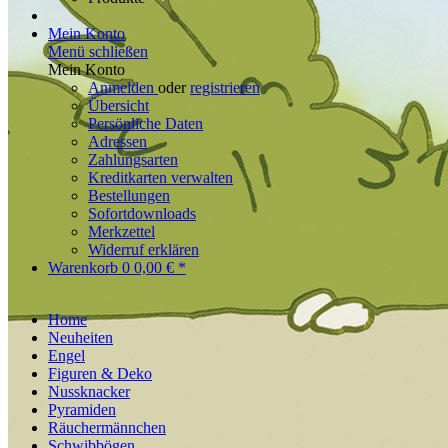
Mein Konto
Menü schließen
Mein Konto
Anmelden
oder
registrieren
Übersicht
Persönliche Daten
Adressen
Zahlungsarten
Kreditkarten verwalten
Bestellungen
Sofortdownloads
Merkzettel
Widerruf erklären
Warenkorb
0
0,00 € *
Home
Neuheiten
Engel
Figuren & Deko
Nussknacker
Pyramiden
Räuchermännchen
Schwibbögen