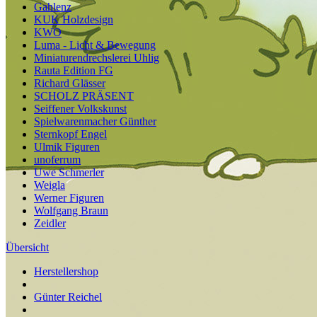
Gahlenz
KUK Holzdesign
KWO
Luma - Licht & Bewegung
Miniaturendrechslerei Uhlig
Rauta Edition FG
Richard Glässer
SCHOLZ PRÄSENT
Seiffener Volkskunst
Spielwarenmacher Günther
Sternkopf Engel
Ulmik Figuren
unoferrum
Uwe Schmerler
Weigla
Werner Figuren
Wolfgang Braun
Zeidler
Übersicht
Herstellershop
Günter Reichel