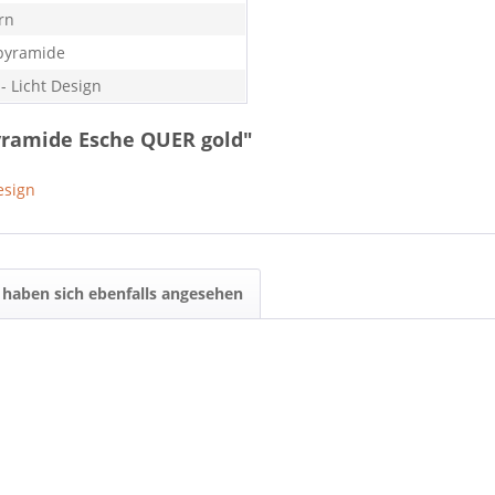
rn
pyramide
- Licht Design
yramide Esche QUER gold"
esign
haben sich ebenfalls angesehen