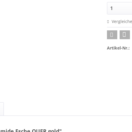
Vergleich
Artikel-Nr.:
amide Esche QUER gold"