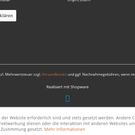
klären
etzl. Mehrwertsteuer zzgl.
Versandkosten
und ggf. Nachnahmegebühren, wenn nic
Realisiert mit Shopware
 der Website erforderlich sind und stets gesetzt werden. Andere C
irektwerbung dienen oder die Interaktion mit anderen Websites un
r Zustimmung gesetzt.
Mehr Informationen