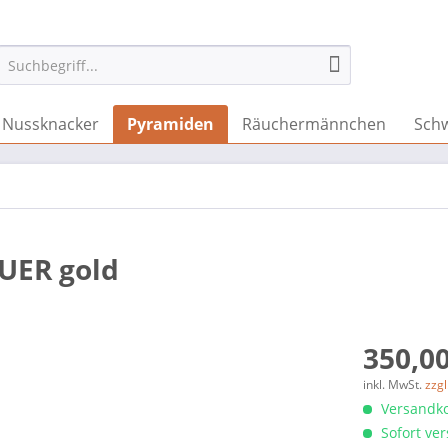
Nussknacker
Pyramiden
Räuchermännchen
Sch
UER gold
350,00
inkl. MwSt.
zzg
Versandko
Sofort ver