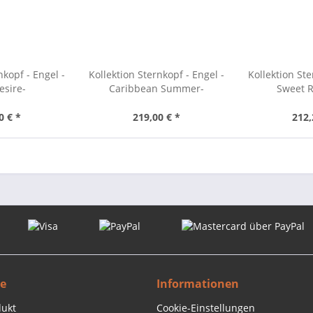
nkopf - Engel -
Kollektion Sternkopf - Engel -
Kollektion Ste
esire-
Caribbean Summer-
Sweet 
0 € *
219,00 € *
212,
ce
Informationen
dukt
Cookie-Einstellungen