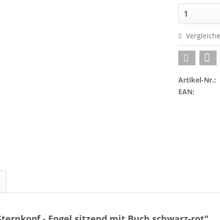
Vergleich
Artikel-Nr.:
EAN:
ternkopf - Engel sitzend mit Buch schwarz-rot"