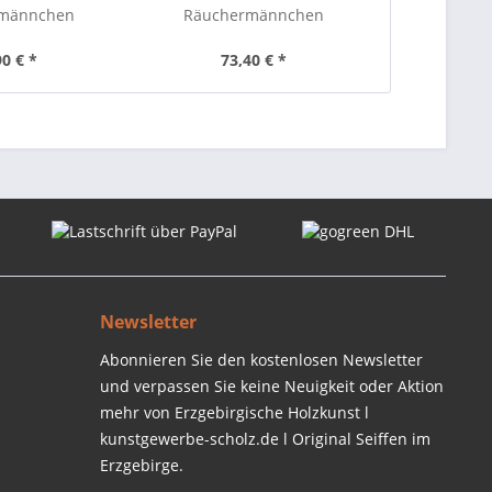
männchen
Räuchermännchen
Räuche
wichtel mit
Schornsteinfegerwichtel 16 cm
Waldwic
ten 16 cm
90 € *
73,40 € *
78
Newsletter
Abonnieren Sie den kostenlosen Newsletter
und verpassen Sie keine Neuigkeit oder Aktion
mehr von Erzgebirgische Holzkunst l
kunstgewerbe-scholz.de l Original Seiffen im
Erzgebirge.