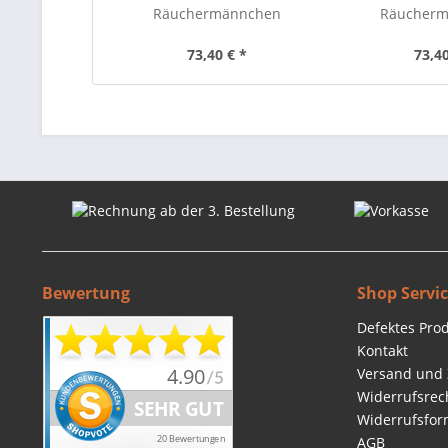
Räuchermännchen
Räucher
Glückswichtel 16 cm
Spielzeugwi
73,40 € *
73,40
Bewertung
Shop Servi
Defektes Pro
Kontakt
Versand und
Widerrufsrec
Widerrufsfor
AGB