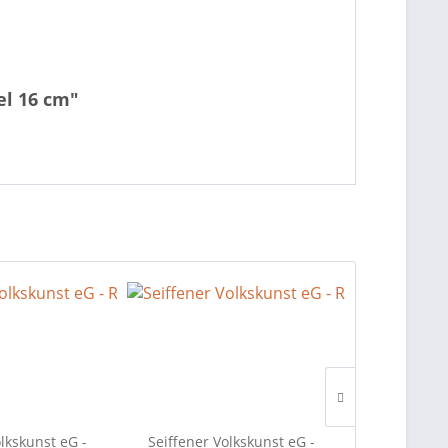
el 16 cm"
olkskunst eG -
Seiffener Volkskunst eG -
Seiffener 