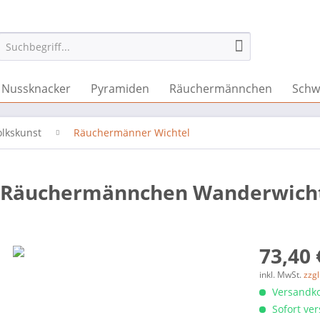
Nussknacker
Pyramiden
Räuchermännchen
Schw
olkskunst
Räuchermänner Wichtel
 - Räuchermännchen Wanderwich
73,40 
inkl. MwSt.
zzg
Versandko
Sofort ver