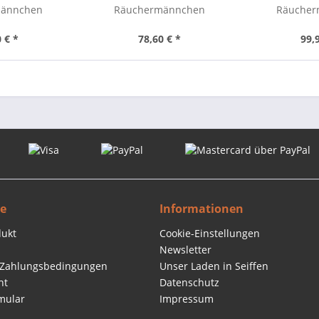
männchen
Räuchermännchen
Räucher
chtel 16 cm
Weihnachtswichtel 16 cm
Weihnachts
Schlit
 € *
78,60 € *
99,
ce
Informationen
dukt
Cookie-Einstellungen
Newsletter
 Zahlungsbedingungen
Unser Laden in Seiffen
ht
Datenschutz
mular
Impressum