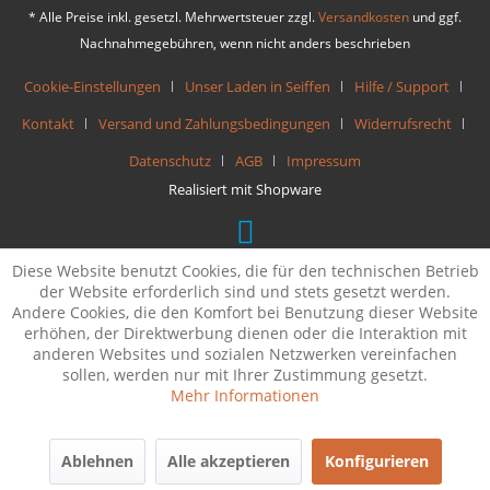
* Alle Preise inkl. gesetzl. Mehrwertsteuer zzgl.
Versandkosten
und ggf.
Nachnahmegebühren, wenn nicht anders beschrieben
Cookie-Einstellungen
Unser Laden in Seiffen
Hilfe / Support
Kontakt
Versand und Zahlungsbedingungen
Widerrufsrecht
Datenschutz
AGB
Impressum
Realisiert mit Shopware
Diese Website benutzt Cookies, die für den technischen Betrieb
der Website erforderlich sind und stets gesetzt werden.
Andere Cookies, die den Komfort bei Benutzung dieser Website
erhöhen, der Direktwerbung dienen oder die Interaktion mit
anderen Websites und sozialen Netzwerken vereinfachen
sollen, werden nur mit Ihrer Zustimmung gesetzt.
Mehr Informationen
Ablehnen
Alle akzeptieren
Konfigurieren