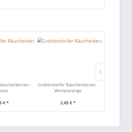
 Räucherkerzen -
Crottendorfer Räucherkerzen -
Crottendorfe
ium
Winterorange
Sande
5 € *
2,05 € *
2,