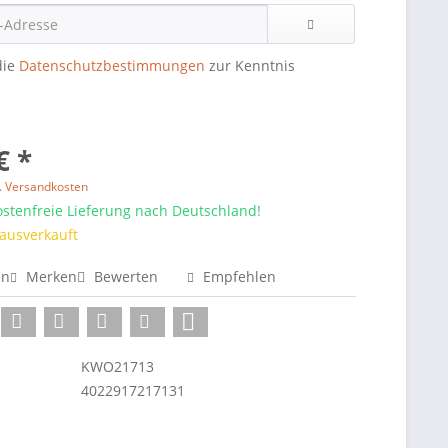
die
Datenschutzbestimmungen
zur Kenntnis
€ *
l. Versandkosten
stenfreie Lieferung nach Deutschland!
 ausverkauft
en
Merken
Bewerten
Empfehlen
KWO21713
4022917217131