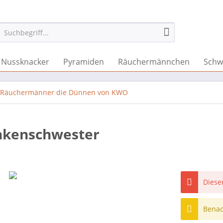
Nussknacker
Pyramiden
Räuchermännchen
Schw
Räuchermänner die Dünnen von KWO
nkenschwester
Dieser
Benach