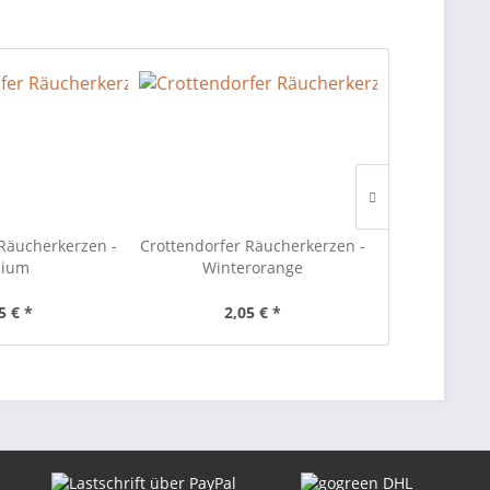
 Räucherkerzen -
Crottendorfer Räucherkerzen -
Crottendorfe
ium
Winterorange
Sande
5 € *
2,05 € *
2,