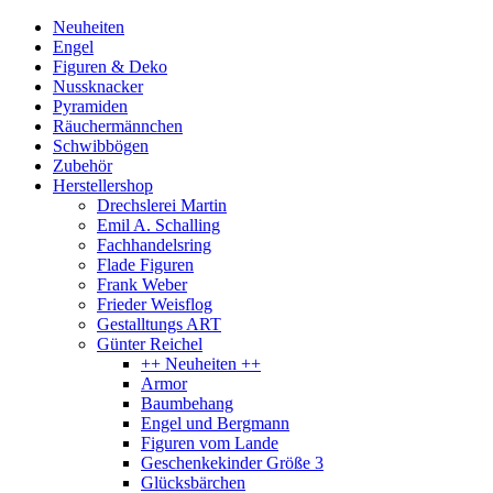
Neuheiten
Engel
Figuren & Deko
Nussknacker
Pyramiden
Räuchermännchen
Schwibbögen
Zubehör
Herstellershop
Drechslerei Martin
Emil A. Schalling
Fachhandelsring
Flade Figuren
Frank Weber
Frieder Weisflog
Gestalltungs ART
Günter Reichel
++ Neuheiten ++
Armor
Baumbehang
Engel und Bergmann
Figuren vom Lande
Geschenkekinder Größe 3
Glücksbärchen