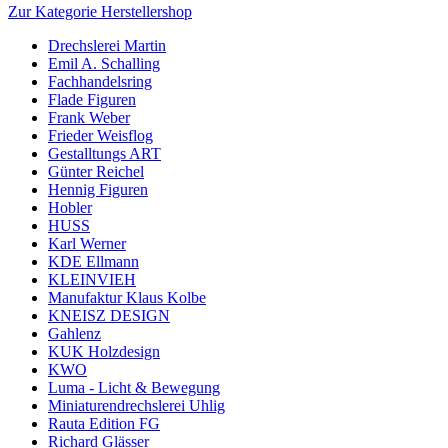
Zur Kategorie Herstellershop
Drechslerei Martin
Emil A. Schalling
Fachhandelsring
Flade Figuren
Frank Weber
Frieder Weisflog
Gestalltungs ART
Günter Reichel
Hennig Figuren
Hobler
HUSS
Karl Werner
KDE Ellmann
KLEINVIEH
Manufaktur Klaus Kolbe
KNEISZ DESIGN
Gahlenz
KUK Holzdesign
KWO
Luma - Licht & Bewegung
Miniaturendrechslerei Uhlig
Rauta Edition FG
Richard Glässer