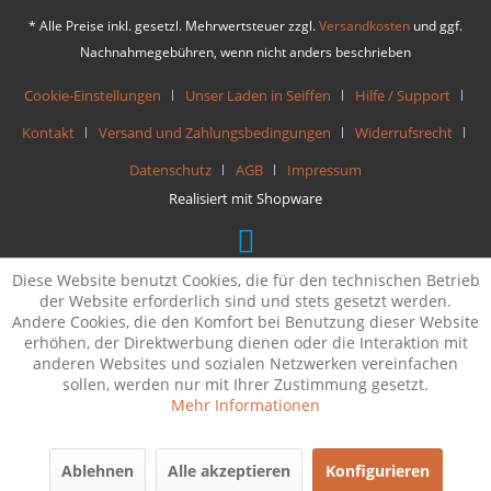
* Alle Preise inkl. gesetzl. Mehrwertsteuer zzgl.
Versandkosten
und ggf.
Nachnahmegebühren, wenn nicht anders beschrieben
Cookie-Einstellungen
Unser Laden in Seiffen
Hilfe / Support
Kontakt
Versand und Zahlungsbedingungen
Widerrufsrecht
Datenschutz
AGB
Impressum
Realisiert mit Shopware
Diese Website benutzt Cookies, die für den technischen Betrieb
der Website erforderlich sind und stets gesetzt werden.
Andere Cookies, die den Komfort bei Benutzung dieser Website
erhöhen, der Direktwerbung dienen oder die Interaktion mit
anderen Websites und sozialen Netzwerken vereinfachen
sollen, werden nur mit Ihrer Zustimmung gesetzt.
Mehr Informationen
Ablehnen
Alle akzeptieren
Konfigurieren