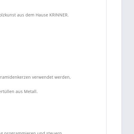
 Holzkunst aus dem Hause KRINNER.
yramidenkerzen verwendet werden,
rtüllen aus Metall.
ng programmieren und steuern.