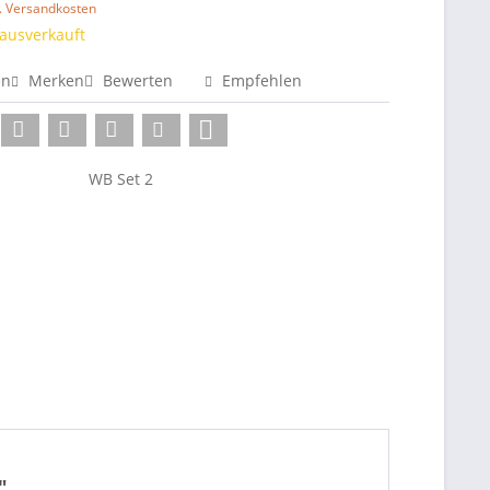
l. Versandkosten
 ausverkauft
en
Merken
Bewerten
Empfehlen
WB Set 2
"