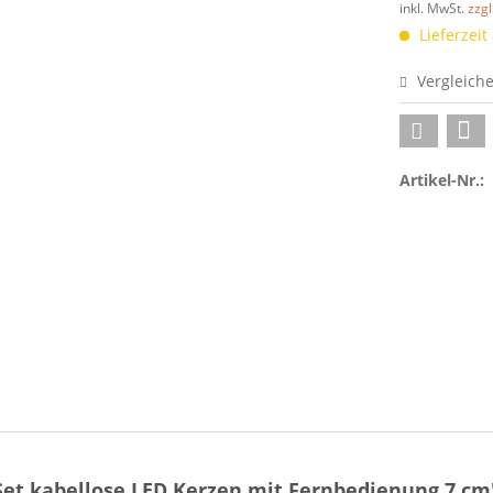
inkl. MwSt.
zzg
Lieferzeit
Vergleich
Artikel-Nr.:
et kabellose LED Kerzen mit Fernbedienung 7 cm