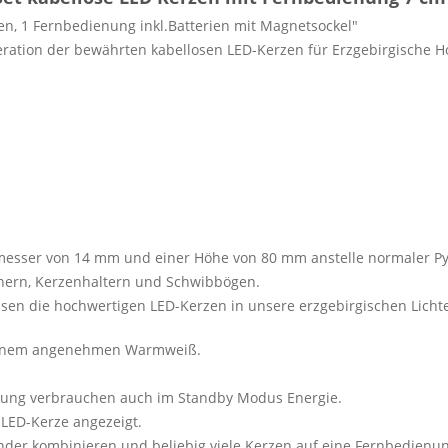
en, 1 Fernbedienung inkl.Batterien mit Magnetsockel"
eration der bewährten kabellosen LED-Kerzen für Erzgebirgische
messer von 14 mm und einer Höhe von 80 mm anstelle normaler P
nern, Kerzenhaltern und Schwibbögen.
sen die hochwertigen LED-Kerzen in unsere erzgebirgischen Lichte
 einem angenehmen Warmweiß.
nung verbrauchen auch im Standby Modus Energie.
 LED-Kerze angezeigt.
der kombinieren und beliebig viele Kerzen auf eine Fernbedienu