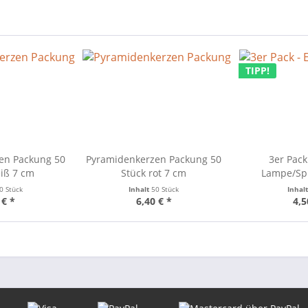
TIPP!
en Packung 50
Pyramidenkerzen Packung 50
3er Pack
iß 7 cm
Stück rot 7 cm
Lampe/Spi
Schwibb
0 Stück
Inhalt
50 Stück
Inhal
Licht
 € *
6,40 € *
4,5