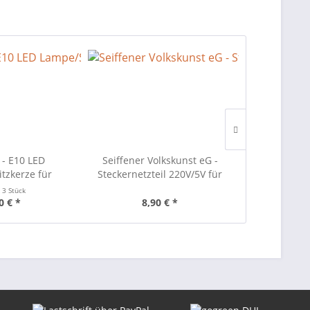
 - E10 LED
Seiffener Volkskunst eG -
Seiffener 
tzkerze für
Steckernetzteil 220V/5V für
Batteriebo
ögen und
LED Bogen 2 cm
(4xAA) ohne
t
3 Stück
erketten
0 € *
8,90 € *
8,