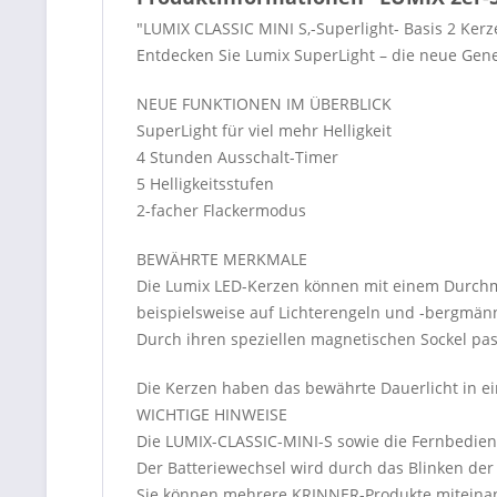
"LUMIX CLASSIC MINI S,-Superlight- Basis 2 Kerz
Entdecken Sie Lumix SuperLight – die neue Gen
NEUE FUNKTIONEN IM ÜBERBLICK
SuperLight für viel mehr Helligkeit
4 Stunden Ausschalt-Timer
5 Helligkeitsstufen
2-facher Flackermodus
BEWÄHRTE MERKMALE
Die Lumix LED-Kerzen können mit einem Durch
beispielsweise auf Lichterengeln und -bergmän
Durch ihren speziellen magnetischen Sockel pas
Die Kerzen haben das bewährte Dauerlicht in
WICHTIGE HINWEISE
Die LUMIX-CLASSIC-MINI-S sowie die Fernbedie
Der Batteriewechsel wird durch das Blinken der
Sie können mehrere KRINNER-Produkte miteinan