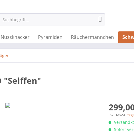
Nussknacker
Pyramiden
Räuchermännchen
Schw
bögen
 "Seiffen"
299,00
inkl. MwSt.
zzg
Versandko
Sofort ver