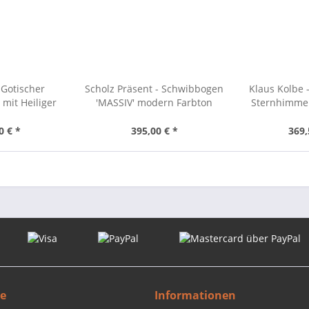
 Gotischer
Scholz Präsent - Schwibbogen
Klaus Kolbe 
mit Heiliger
'MASSIV' modern Farbton
Sternhimmel
lie
Eiche
Ke
0 € *
395,00 € *
369,
ce
Informationen