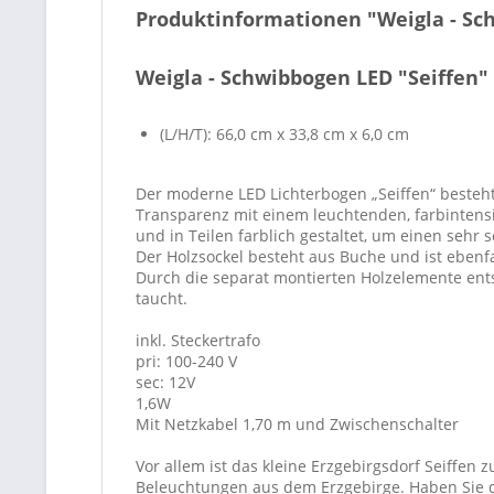
Produktinformationen "Weigla - Sc
Weigla - Schwibbogen LED "Seiffen"
(L/H/T): 66,0 cm x 33,8 cm x 6,0 cm
Der moderne LED Lichterbogen „Seiffen“ besteht
Transparenz mit einem leuchtenden, farbintensi
und in Teilen farblich gestaltet, um einen sehr 
Der Holzsockel besteht aus Buche und ist ebenfa
Durch die separat montierten Holzelemente ents
taucht.
inkl. Steckertrafo
pri: 100-240 V
sec: 12V
1,6W
Mit Netzkabel 1,70 m und Zwischenschalter
Vor allem ist das kleine Erzgebirgsdorf Seiffen 
Beleuchtungen aus dem Erzgebirge. Haben Sie d