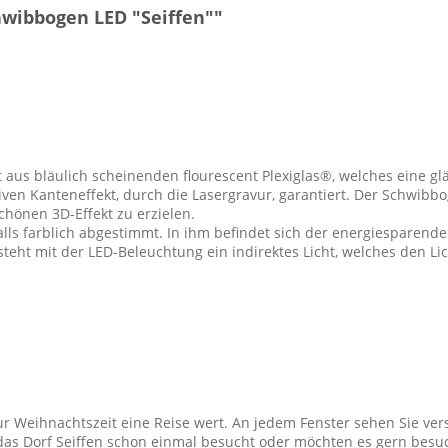
hwibbogen LED "Seiffen""
 aus bläulich scheinenden flourescent Plexiglas®, welches eine g
ven Kanteneffekt, durch die Lasergravur, garantiert. Der Schwibbo
schönen 3D-Effekt zu erzielen.
lls farblich abgestimmt. In ihm befindet sich der energiesparende
teht mit der LED-Beleuchtung ein indirektes Licht, welches den Li
zur Weihnachtszeit eine Reise wert. An jedem Fenster sehen Sie vers
as Dorf Seiffen schon einmal besucht oder möchten es gern besuc