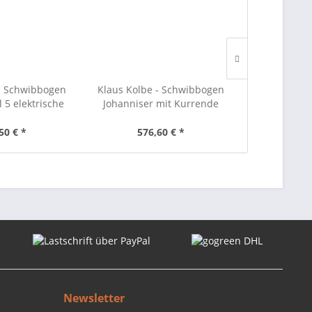
- Schwibbogen
Klaus Kolbe - Schwibbogen
Klaus Kolbe
 5 elektrische
Johanniser mit Kurrende
Johanniser
rzen
50 € *
576,60 € *
605
Newsletter