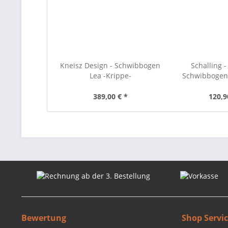
Kneisz Design - Schwibbogen
Schalling -
Lea -Krippe-
Schwibbogen 
Fami
389,00 € *
120,9
Bewertung
Shop Servi