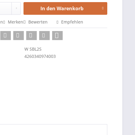
In den
Warenkorb
en
Merken
Bewerten
Empfehlen
W SBL2S
4260340974003