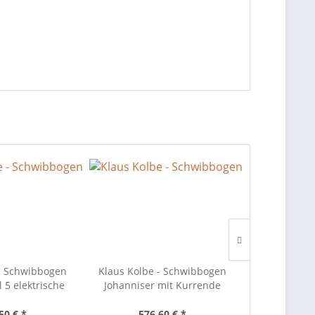
- Schwibbogen
Klaus Kolbe - Schwibbogen
Klaus Kolbe
 5 elektrische
Johanniser mit Kurrende
Johanniser
rzen
50 € *
576,60 € *
605