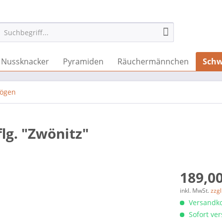
Nussknacker
Pyramiden
Räuchermännchen
Schw
bögen
flg. "Zwönitz"
189,00
inkl. MwSt.
zzg
Versandko
Sofort ver