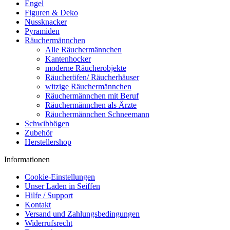
Engel
Figuren & Deko
Nussknacker
Pyramiden
Räuchermännchen
Alle Räuchermännchen
Kantenhocker
moderne Räucherobjekte
Räucheröfen/ Räucherhäuser
witzige Räuchermännchen
Räuchermännchen mit Beruf
Räuchermännchen als Ärzte
Räuchermännchen Schneemann
Schwibbögen
Zubehör
Herstellershop
Informationen
Cookie-Einstellungen
Unser Laden in Seiffen
Hilfe / Support
Kontakt
Versand und Zahlungsbedingungen
Widerrufsrecht