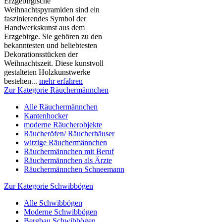
Erzgebirgische
Weihnachtspyramiden sind ein
faszinierendes Symbol der
Handwerkskunst aus dem
Erzgebirge. Sie gehören zu den
bekanntesten und beliebtesten
Dekorationsstücken der
Weihnachtszeit. Diese kunstvoll
gestalteten Holzkunstwerke
bestehen...
mehr erfahren
Zur Kategorie Räuchermännchen
Alle Räuchermännchen
Kantenhocker
moderne Räucherobjekte
Räucheröfen/ Räucherhäuser
witzige Räuchermännchen
Räuchermännchen mit Beruf
Räuchermännchen als Ärzte
Räuchermännchen Schneemann
Zur Kategorie Schwibbögen
Alle Schwibbögen
Moderne Schwibbögen
Bergbau Schwibbögen