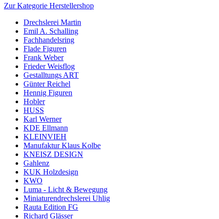
Zur Kategorie Herstellershop
Drechslerei Martin
Emil A. Schalling
Fachhandelsring
Flade Figuren
Frank Weber
Frieder Weisflog
Gestalltungs ART
Günter Reichel
Hennig Figuren
Hobler
HUSS
Karl Werner
KDE Ellmann
KLEINVIEH
Manufaktur Klaus Kolbe
KNEISZ DESIGN
Gahlenz
KUK Holzdesign
KWO
Luma - Licht & Bewegung
Miniaturendrechslerei Uhlig
Rauta Edition FG
Richard Glässer