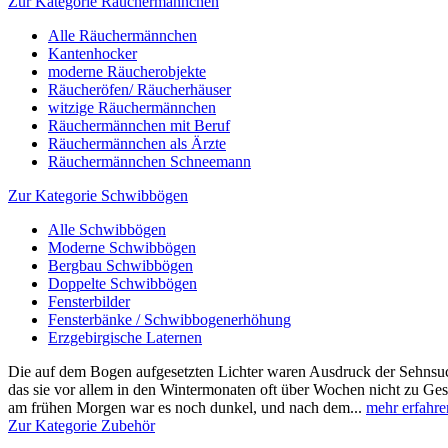
Zur Kategorie Räuchermännchen
Alle Räuchermännchen
Kantenhocker
moderne Räucherobjekte
Räucheröfen/ Räucherhäuser
witzige Räuchermännchen
Räuchermännchen mit Beruf
Räuchermännchen als Ärzte
Räuchermännchen Schneemann
Zur Kategorie Schwibbögen
Alle Schwibbögen
Moderne Schwibbögen
Bergbau Schwibbögen
Doppelte Schwibbögen
Fensterbilder
Fensterbänke / Schwibbogenerhöhung
Erzgebirgische Laternen
Die auf dem Bogen aufgesetzten Lichter waren Ausdruck der Sehnsuch
das sie vor allem in den Wintermonaten oft über Wochen nicht zu Ge
am frühen Morgen war es noch dunkel, und nach dem...
mehr erfahre
Zur Kategorie Zubehör