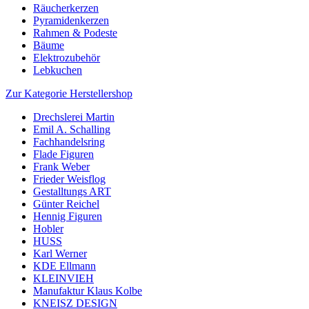
Räucherkerzen
Pyramidenkerzen
Rahmen & Podeste
Bäume
Elektrozubehör
Lebkuchen
Zur Kategorie Herstellershop
Drechslerei Martin
Emil A. Schalling
Fachhandelsring
Flade Figuren
Frank Weber
Frieder Weisflog
Gestalltungs ART
Günter Reichel
Hennig Figuren
Hobler
HUSS
Karl Werner
KDE Ellmann
KLEINVIEH
Manufaktur Klaus Kolbe
KNEISZ DESIGN