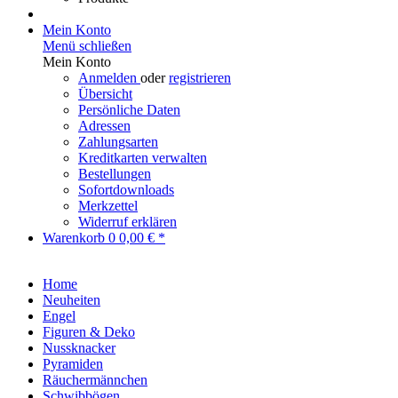
Mein Konto
Menü schließen
Mein Konto
Anmelden
oder
registrieren
Übersicht
Persönliche Daten
Adressen
Zahlungsarten
Kreditkarten verwalten
Bestellungen
Sofortdownloads
Merkzettel
Widerruf erklären
Warenkorb
0
0,00 € *
Home
Neuheiten
Engel
Figuren & Deko
Nussknacker
Pyramiden
Räuchermännchen
Schwibbögen