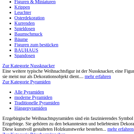
Figuren & Miniaturen
Krippen
Leuchter
Osterdekoration
Kurrenden
Spieldosen
Baumschmuck
Bäume
Figuren zum bestücken
BAUHAUS
Spandosen
Zur Kategorie Nussknacker
Eine weitere typische Weihnachtsfigur ist der Nussknacker, eine Fig
sie meist nur als Dekorationsobjekt dient....
mehr erfahren
Zur Kategorie Pyramiden
Alle Pyramiden
moderne Pyramiden
Traditionelle Pyramiden
Hängepyramiden
Erzgebirgische Weihnachtspyramiden sind ein faszinierendes Symbo
Erzgebirge. Sie gehören zu den bekanntesten und beliebtesten Dekora
Diese kunstvoll gestalteten Holzkunstwerke bestehen...
mehr erfahren