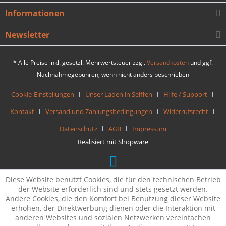
Informationen
Newsletter
* Alle Preise inkl. gesetzl. Mehrwertsteuer zzgl.
Versandkosten
und ggf.
Nachnahmegebühren, wenn nicht anders beschrieben
Cookie-Einstellungen
Unser Laden in Seiffen
Hilfe / Support
Kontakt
Versand und Zahlungsbedingungen
Widerrufsrecht
Datenschutz
AGB
Impressum
Realisiert mit Shopware
Diese Website benutzt Cookies, die für den technischen Betrieb
der Website erforderlich sind und stets gesetzt werden.
Andere Cookies, die den Komfort bei Benutzung dieser Website
erhöhen, der Direktwerbung dienen oder die Interaktion mit
anderen Websites und sozialen Netzwerken vereinfachen