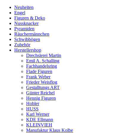
Neuheiten
Engel
Figuren & Deko
Nussknacker
Pyramiden
Räuchermännchen
Schwibbögen
Zubehör
Herstellershop
Drechslerei Martin
Emil A. Schalling
Fachhandelsring
Flade Figuren
Frank Weber
Frieder Weisflog
Gestalltungs ART
Günter Reichel
Hennig Figuren
Hobler
HUSS
Karl Werner
KDE Ellmann
KLEINVIEH
Manufaktur Klaus Kolbe