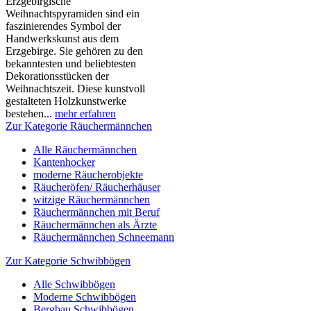
Erzgebirgische
Weihnachtspyramiden sind ein
faszinierendes Symbol der
Handwerkskunst aus dem
Erzgebirge. Sie gehören zu den
bekanntesten und beliebtesten
Dekorationsstücken der
Weihnachtszeit. Diese kunstvoll
gestalteten Holzkunstwerke
bestehen...
mehr erfahren
Zur Kategorie Räuchermännchen
Alle Räuchermännchen
Kantenhocker
moderne Räucherobjekte
Räucheröfen/ Räucherhäuser
witzige Räuchermännchen
Räuchermännchen mit Beruf
Räuchermännchen als Ärzte
Räuchermännchen Schneemann
Zur Kategorie Schwibbögen
Alle Schwibbögen
Moderne Schwibbögen
Bergbau Schwibbögen