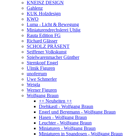
KNEISZ DESIGN
Gahlenz
KUK Holzdesign
KWO
Luma - Licht & Bewegung
Miniaturendrechslerei Uhlig
Rauta Edition FG
Richard Glässer
SCHOLZ PRÄSENT
Seiffener Volkskunst
Spielwarenmacher Günther
Sternkopf Engel
Ulmik Figuren
unoferrum
Uwe Schmerler
Weigla
Werner Figuren
Wolfgang Braun
++ Neuheiten ++
Drehkastl - Wolfgang Braun
Engel und Bergmann - Wolfgang Braun
Hasen - Wolfgang Braun
Leuchter - Wolfgang Braun
Miniaturen - Wolfgang Braun
Miniaturen in Spandosen - Wolfgang Braun