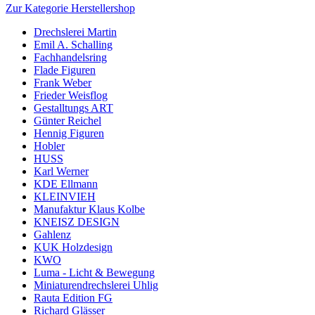
Zur Kategorie Herstellershop
Drechslerei Martin
Emil A. Schalling
Fachhandelsring
Flade Figuren
Frank Weber
Frieder Weisflog
Gestalltungs ART
Günter Reichel
Hennig Figuren
Hobler
HUSS
Karl Werner
KDE Ellmann
KLEINVIEH
Manufaktur Klaus Kolbe
KNEISZ DESIGN
Gahlenz
KUK Holzdesign
KWO
Luma - Licht & Bewegung
Miniaturendrechslerei Uhlig
Rauta Edition FG
Richard Glässer