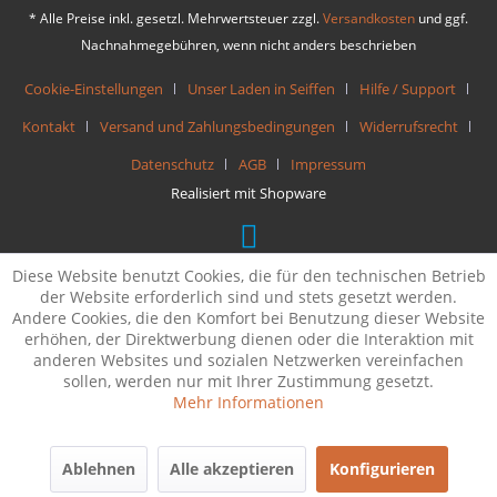
* Alle Preise inkl. gesetzl. Mehrwertsteuer zzgl.
Versandkosten
und ggf.
Nachnahmegebühren, wenn nicht anders beschrieben
Cookie-Einstellungen
Unser Laden in Seiffen
Hilfe / Support
Kontakt
Versand und Zahlungsbedingungen
Widerrufsrecht
Datenschutz
AGB
Impressum
Realisiert mit Shopware
Diese Website benutzt Cookies, die für den technischen Betrieb
der Website erforderlich sind und stets gesetzt werden.
Andere Cookies, die den Komfort bei Benutzung dieser Website
erhöhen, der Direktwerbung dienen oder die Interaktion mit
anderen Websites und sozialen Netzwerken vereinfachen
sollen, werden nur mit Ihrer Zustimmung gesetzt.
Mehr Informationen
Ablehnen
Alle akzeptieren
Konfigurieren