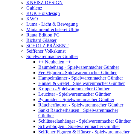
KNEISZ DESIGN
Gahlenz
KUK Holzdesign
KWO
Luma - Licht & Bewegung
Miniaturendrechslerei Uhlig
Rauta Edition FG
Richard Glässer
SCHOLZ PRÄSENT
Seiffener Volkskunst
Spielwarenmacher Günther
++ Neuheiten ++
Baumbehang - Spielwarenmacher Günther
Fee Figuren - Spielwarenmacher Günther
Hampelmänner - Spielwarenmacher Günther
Hänsel & Gretel - Spielwarenmacher Günther
Krippen - Spielwarenmacher Günther
Leuchter - Spielwarenmacher Günther
Pyramiden - Spielwarenmacher Günther
Räucherfiguren - Spielwarenmacher Günther
Sankt Räucherhausen - Spielwarenmacher
Günther
Schlüssselanhänger - Spielwarenmacher Günther
Schwibbögen - Spielwarenmacher Günther
Seiffener Figuren & Häuser - Spielwarenmacher