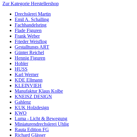
Zur Kategorie Herstellershop
Drechslerei Martin
Emil A. Schalling
Fachhandelsring
Flade Figuren
Frank Weber
Frieder Weisflog
Gestalltungs ART
Günter Reichel
Hennig Figuren
Hobler
HUSS
Karl Werner
KDE Ellmann
KLEINVIEH
Manufaktur Klaus Kolbe
KNEISZ DESIGN
Gahlenz
KUK Holzdesign
KWO
Luma - Licht & Bewegung
Miniaturendrechslerei Uhlig
Rauta Edition FG
Richard Glässer