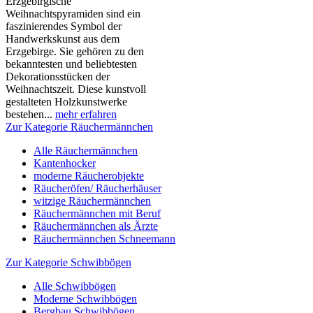
Erzgebirgische
Weihnachtspyramiden sind ein
faszinierendes Symbol der
Handwerkskunst aus dem
Erzgebirge. Sie gehören zu den
bekanntesten und beliebtesten
Dekorationsstücken der
Weihnachtszeit. Diese kunstvoll
gestalteten Holzkunstwerke
bestehen...
mehr erfahren
Zur Kategorie Räuchermännchen
Alle Räuchermännchen
Kantenhocker
moderne Räucherobjekte
Räucheröfen/ Räucherhäuser
witzige Räuchermännchen
Räuchermännchen mit Beruf
Räuchermännchen als Ärzte
Räuchermännchen Schneemann
Zur Kategorie Schwibbögen
Alle Schwibbögen
Moderne Schwibbögen
Bergbau Schwibbögen