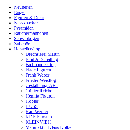
Neuheiten
Engel
Figuren & Deko
Nussknacker
Pyramiden
Räuchermännchen
Schwibbögen
Zubehör
Herstellershop
Drechslerei Martin
Emil A. Schalling
Fachhandelsring
Flade Figuren
Frank Weber
Frieder Weisflog
Gestalltungs ART
Günter Reichel
Hennig Figuren
Hobler
HUSS
Karl Werner
KDE Ellmann
KLEINVIEH
Manufaktur Klaus Kolbe