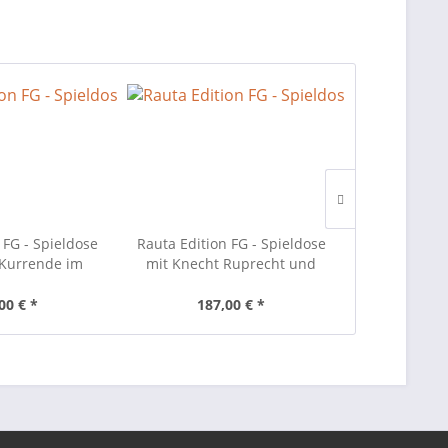
 FG - Spieldose
Rauta Edition FG - Spieldose
Richard Glä
 Kurrende im
mit Knecht Ruprecht und
Christi 
n Design
Wichtel im modernen Design
00 € *
187,00 € *
146