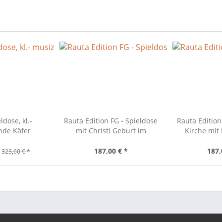
dose, kl.-
Rauta Edition FG - Spieldose
Rauta Edition
nde Käfer
mit Christi Geburt im
Kirche mit
modernen Design
moderne
187,00 € *
187,
323,60 € *