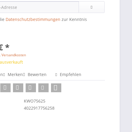
die
Datenschutzbestimmungen
zur Kenntnis
€ *
l. Versandkosten
 ausverkauft
en
Merken
Bewerten
Empfehlen
KWO75625
4022917756258