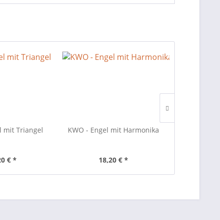
 mit Triangel
KWO - Engel mit Harmonika
KWO - Enge
Note
20 € *
18,20 € *
29,30 €