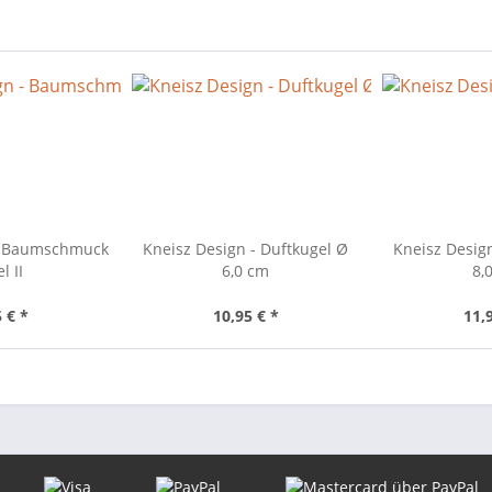
 - Baumschmuck
Kneisz Design - Duftkugel Ø
Kneisz Desig
l II
6,0 cm
8,
 € *
10,95 € *
11,