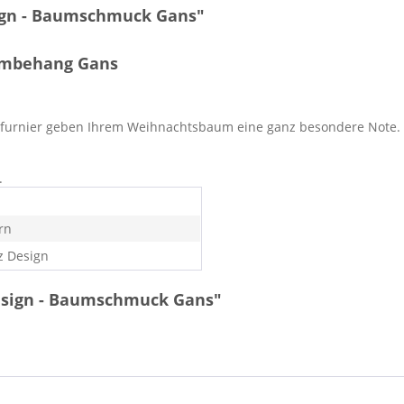
ign - Baumschmuck Gans"
umbehang Gans
rnfurnier geben Ihrem Weihnachtsbaum eine ganz besondere Note.
.
rn
z Design
esign - Baumschmuck Gans"