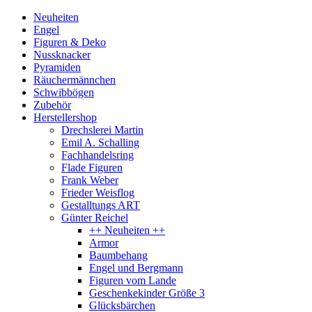
Neuheiten
Engel
Figuren & Deko
Nussknacker
Pyramiden
Räuchermännchen
Schwibbögen
Zubehör
Herstellershop
Drechslerei Martin
Emil A. Schalling
Fachhandelsring
Flade Figuren
Frank Weber
Frieder Weisflog
Gestalltungs ART
Günter Reichel
++ Neuheiten ++
Armor
Baumbehang
Engel und Bergmann
Figuren vom Lande
Geschenkekinder Größe 3
Glücksbärchen