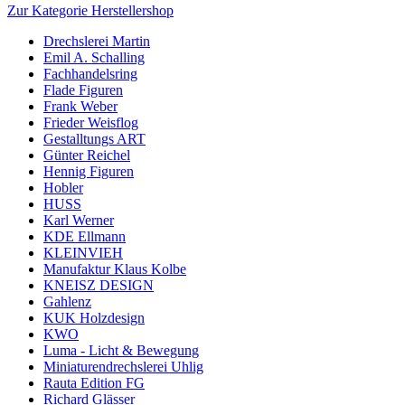
Zur Kategorie Herstellershop
Drechslerei Martin
Emil A. Schalling
Fachhandelsring
Flade Figuren
Frank Weber
Frieder Weisflog
Gestalltungs ART
Günter Reichel
Hennig Figuren
Hobler
HUSS
Karl Werner
KDE Ellmann
KLEINVIEH
Manufaktur Klaus Kolbe
KNEISZ DESIGN
Gahlenz
KUK Holzdesign
KWO
Luma - Licht & Bewegung
Miniaturendrechslerei Uhlig
Rauta Edition FG
Richard Glässer