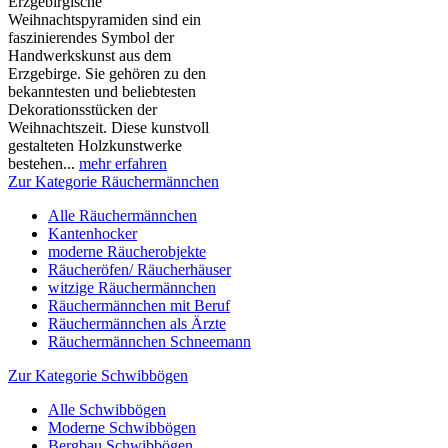
Erzgebirgische
Weihnachtspyramiden sind ein
faszinierendes Symbol der
Handwerkskunst aus dem
Erzgebirge. Sie gehören zu den
bekanntesten und beliebtesten
Dekorationsstücken der
Weihnachtszeit. Diese kunstvoll
gestalteten Holzkunstwerke
bestehen...
mehr erfahren
Zur Kategorie Räuchermännchen
Alle Räuchermännchen
Kantenhocker
moderne Räucherobjekte
Räucheröfen/ Räucherhäuser
witzige Räuchermännchen
Räuchermännchen mit Beruf
Räuchermännchen als Ärzte
Räuchermännchen Schneemann
Zur Kategorie Schwibbögen
Alle Schwibbögen
Moderne Schwibbögen
Bergbau Schwibbögen