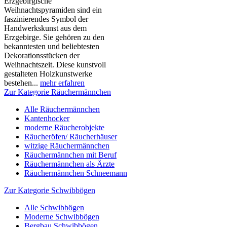
Erzgebirgische
Weihnachtspyramiden sind ein
faszinierendes Symbol der
Handwerkskunst aus dem
Erzgebirge. Sie gehören zu den
bekanntesten und beliebtesten
Dekorationsstücken der
Weihnachtszeit. Diese kunstvoll
gestalteten Holzkunstwerke
bestehen...
mehr erfahren
Zur Kategorie Räuchermännchen
Alle Räuchermännchen
Kantenhocker
moderne Räucherobjekte
Räucheröfen/ Räucherhäuser
witzige Räuchermännchen
Räuchermännchen mit Beruf
Räuchermännchen als Ärzte
Räuchermännchen Schneemann
Zur Kategorie Schwibbögen
Alle Schwibbögen
Moderne Schwibbögen
Bergbau Schwibbögen