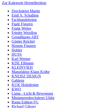
Zur Kategorie Herstellershop
Drechslerei Martin
Emil A. Schalling
Fachhandelsring
Flade Figuren
Frank Weber
Frieder Weisflog
Gestalltungs ART
Günter Reichel
Hennig Figuren
Hobler
HUSS
Karl Werner
KDE Ellmann
KLEINVIEH
Manufaktur Klaus Kolbe
KNEISZ DESIGN
Gahlenz
KUK Holzdesign
KWO
Luma - Licht & Bewegung
Miniaturendrechslerei Uhlig
Rauta Edition FG
Richard Glässer