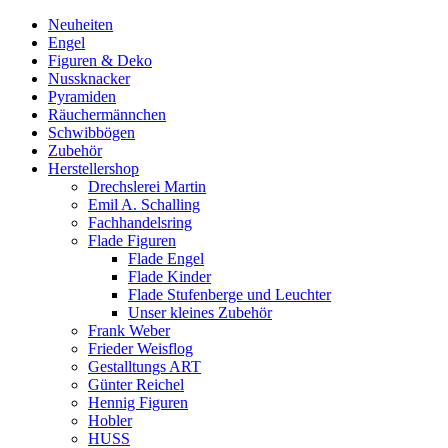
Neuheiten
Engel
Figuren & Deko
Nussknacker
Pyramiden
Räuchermännchen
Schwibbögen
Zubehör
Herstellershop
Drechslerei Martin
Emil A. Schalling
Fachhandelsring
Flade Figuren
Flade Engel
Flade Kinder
Flade Stufenberge und Leuchter
Unser kleines Zubehör
Frank Weber
Frieder Weisflog
Gestalltungs ART
Günter Reichel
Hennig Figuren
Hobler
HUSS