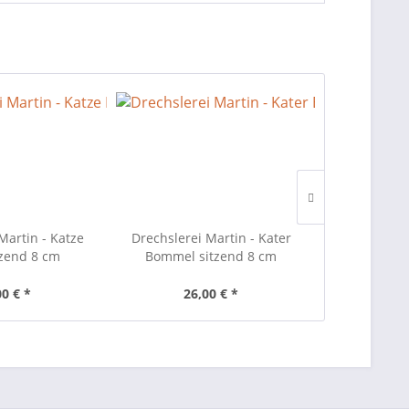
Martin - Katze
Drechslerei Martin - Kater
Drechslerei
tzend 8 cm
Bommel sitzend 8 cm
Moritz 
00 € *
26,00 € *
26