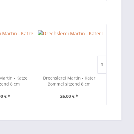
Martin - Katze
Drechslerei Martin - Kater
Drechslerei
tzend 8 cm
Bommel sitzend 8 cm
Moritz 
00 € *
26,00 € *
26