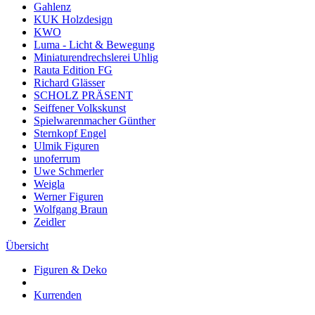
Gahlenz
KUK Holzdesign
KWO
Luma - Licht & Bewegung
Miniaturendrechslerei Uhlig
Rauta Edition FG
Richard Glässer
SCHOLZ PRÄSENT
Seiffener Volkskunst
Spielwarenmacher Günther
Sternkopf Engel
Ulmik Figuren
unoferrum
Uwe Schmerler
Weigla
Werner Figuren
Wolfgang Braun
Zeidler
Übersicht
Figuren & Deko
Kurrenden