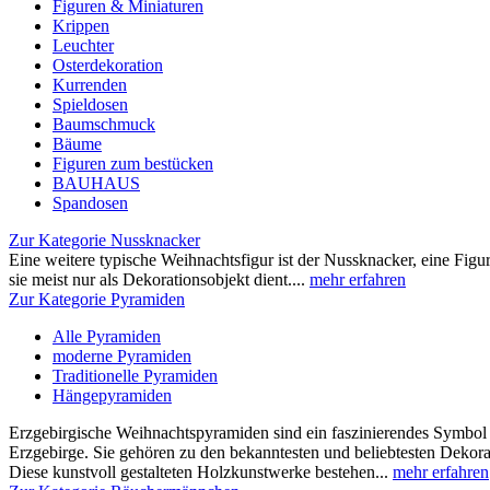
Figuren & Miniaturen
Krippen
Leuchter
Osterdekoration
Kurrenden
Spieldosen
Baumschmuck
Bäume
Figuren zum bestücken
BAUHAUS
Spandosen
Zur Kategorie Nussknacker
Eine weitere typische Weihnachtsfigur ist der Nussknacker, eine Fig
sie meist nur als Dekorationsobjekt dient....
mehr erfahren
Zur Kategorie Pyramiden
Alle Pyramiden
moderne Pyramiden
Traditionelle Pyramiden
Hängepyramiden
Erzgebirgische Weihnachtspyramiden sind ein faszinierendes Symbo
Erzgebirge. Sie gehören zu den bekanntesten und beliebtesten Dekora
Diese kunstvoll gestalteten Holzkunstwerke bestehen...
mehr erfahren