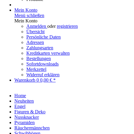
Mein Konto
Menü schließen
Mein Konto
Anmelden
oder
registrieren
Übersicht
Persönliche Daten
Adressen
Zahlungsarten
Kreditkarten verwalten
Bestellungen
Sofortdownloads
Merkzettel
Widerruf erklären
Warenkorb
0
0,00 € *
Home
Neuheiten
Engel
Figuren & Deko
Nussknacker
Pyramiden
Räuchermännchen
Schwibbögen