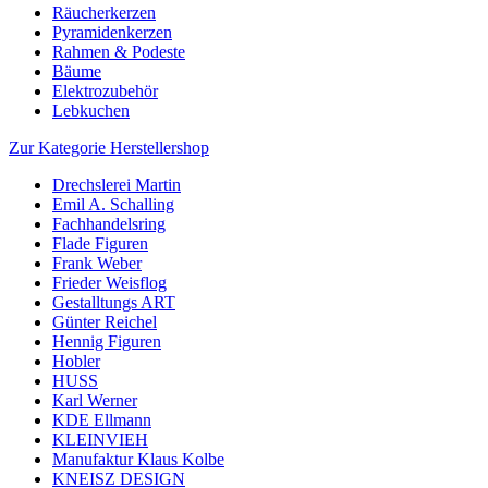
Räucherkerzen
Pyramidenkerzen
Rahmen & Podeste
Bäume
Elektrozubehör
Lebkuchen
Zur Kategorie Herstellershop
Drechslerei Martin
Emil A. Schalling
Fachhandelsring
Flade Figuren
Frank Weber
Frieder Weisflog
Gestalltungs ART
Günter Reichel
Hennig Figuren
Hobler
HUSS
Karl Werner
KDE Ellmann
KLEINVIEH
Manufaktur Klaus Kolbe
KNEISZ DESIGN