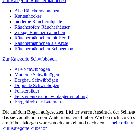
Zur Kategorie Räuchermännchen
Alle Räuchermännchen
Kantenhocker
moderne Räucherobjekte
Räucheröfen/ Räucherhäuser
witzige Räuchermännchen
Räuchermännchen mit Beruf
Räuchermännchen als Ärzte
Räuchermännchen Schneemann
Zur Kategorie Schwibbögen
Alle Schwibbögen
Moderne Schwibbögen
Bergbau Schwibbögen
Doppelte Schwibbögen
Fensterbilder
Fensterbänke / Schwibbogenerhöhung
Erzgebirgische Laternen
Die auf dem Bogen aufgesetzten Lichter waren Ausdruck der Sehnsuch
das sie vor allem in den Wintermonaten oft über Wochen nicht zu Ge
am frühen Morgen war es noch dunkel, und nach dem...
mehr erfahre
Zur Kategorie Zubehör